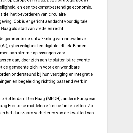
nzet op Europees niveau. Deze strategie bouwt
veiligheid, en een toekomstbestendige economie.
itie, het bevorderen van circulaire
ing. Ook is er gericht aandacht voor digitale
n Haag als stad van vrede en recht.
de gemeente de ontwikkeling van innovatieve
I), cyberveiligheid en digitale ethiek. Binnen
amen aan slimme oplossingen voor
nsen aan, door zich aan te sluiten bij relevante
et de gemeente zich in voor een wendbare
den ondersteund bij hun vestiging en integratie
eningen en begeleiding richting passend werk in
egio Rotterdam Den Haag (MRDH), andere Europese
Haag Europese middelen effectief in te zetten. Zo
en het duurzaam verbeteren van de kwaliteit van