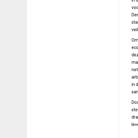
In 
voo
Den
sta
vei
Om 
eco
dez
maa
net
arb
in 
sam
Doo
ste
dra
lev