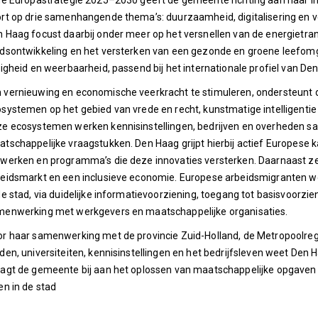
de Europastrategie 2025–2030 geeft de gemeente richting aan haar i
rt op drie samenhangende thema’s: duurzaamheid, digitalisering en 
 Haag focust daarbij onder meer op het versnellen van de energietrans
dsontwikkeling en het versterken van een gezonde en groene leefomgev
ligheid en weerbaarheid, passend bij het internationale profiel van De
vernieuwing en economische veerkracht te stimuleren, ondersteunt 
systemen op het gebied van vrede en recht, kunstmatige intelligentie (A
e ecosystemen werken kennisinstellingen, bedrijven en overheden s
tschappelijke vraagstukken. Den Haag grijpt hierbij actief Europese ka
werken en programma’s die deze innovaties versterken. Daarnaast z
eidsmarkt en een inclusieve economie. Europese arbeidsmigranten wor
de stad, via duidelijke informatievoorziening, toegang tot basisvoorzi
enwerking met werkgevers en maatschappelijke organisaties.
r haar samenwerking met de provincie Zuid-Holland, de Metropoolr
den, universiteiten, kennisinstellingen en het bedrijfsleven weet Den 
agt de gemeente bij aan het oplossen van maatschappelijke opgaven 
en in de stad