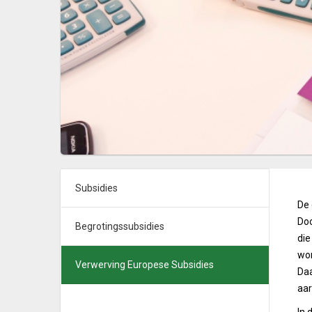
Subsidies
De 
Doo
Begrotingssubsidies
die
wor
Verwerving Europese Subsidies
Daa
aar