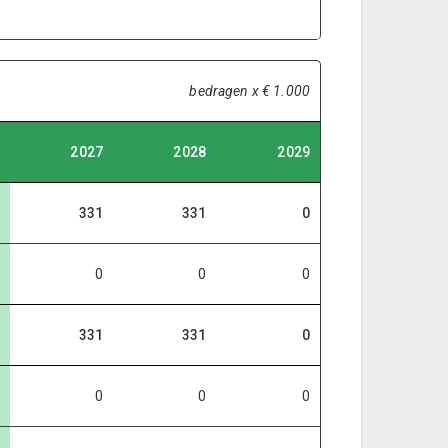
bedragen x € 1.000
2027
2028
2029
331
331
0
0
0
0
331
331
0
0
0
0