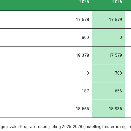
2025
2026
17.578
17.579
800
0
18.378
17.579
0
700
187
656
18.565
18.935
ege inzake Programmabegroting 2025-2028 (instelling bestemmingsre