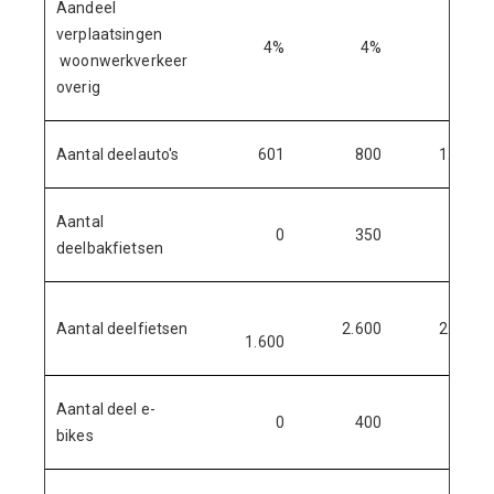
Aandeel
verplaatsingen
4%
4%
4%
woonwerkverkeer
overig
Aantal deelauto's
601
800
1.000
Aantal
0
350
250
deelbakfietsen
Aantal deelfietsen
2.600
2.900
1.600
Aantal deel e-
0
400
500
bikes