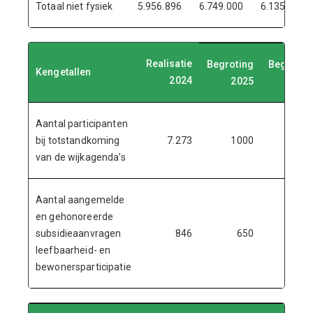
Totaal niet fysiek
5.956.896
6.749.000
6.135.000
Realisatie
Begroting
Begrotin
Kengetallen
2024
2025
202
Aantal participanten
bij totstandkoming
7.273
1000
125
van de wijkagenda’s
Aantal aangemelde
en gehonoreerde
subsidieaanvragen
846
650
65
leefbaarheid- en
bewonersparticipatie