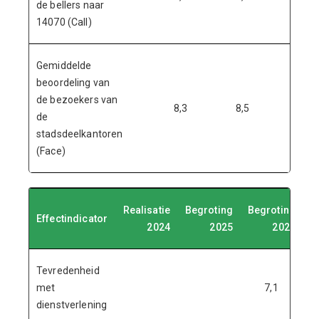
de bellers naar
14070 (Call)
Gemiddelde
beoordeling van
de bezoekers van
8,3
8,5
8
de
stadsdeelkantoren
(Face)
Realisatie
Begroting
Begroting
B
Effectindicator
2024
2025
2026
Tevredenheid
met
7,1
dienstverlening