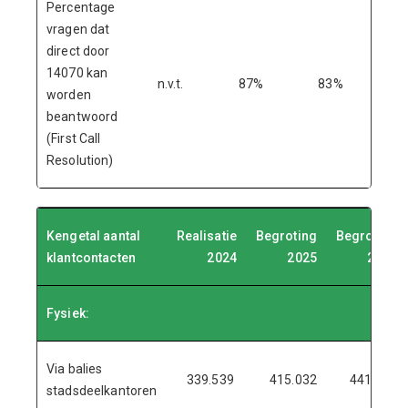
Percentage
vragen dat
direct door
14070 kan
n.v.t.
87%
83%
worden
beantwoord
(First Call
Resolution)
Kengetal aantal
Realisatie
Begroting
Begroting
klantcontacten
2024
2025
2026
Fysiek:
Via balies
339.539
415.032
441.123
stadsdeelkantoren